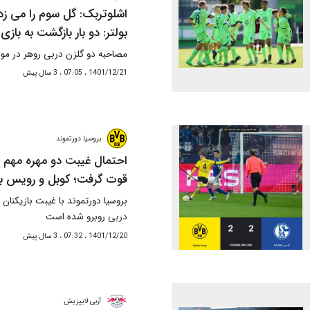
اشلوتربک: گل سوم را می زدی
بولتر: دو بار بازگشت به با
مصاحبه دو گلزن دربی روهر در مور
1401/12/21 ، 07:05 ، 3 سال پیش
بروسیا دورتموند
احتمال غیبت دو مهره مهم د
قوت گرفت؛ کوبل و رویس به
بروسیا دورتموند با غیبت بازیکنا
دربی روبرو شده است
1401/12/20 ، 07:32 ، 3 سال پیش
آربی لایپزیش