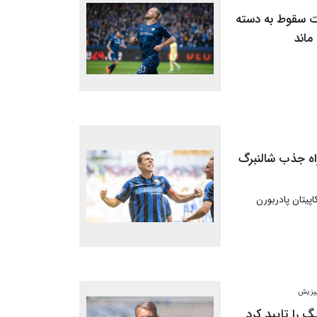
 سقوط به دسته
ماند
اه جذب شالنبرگ
پیتان پادربورن
ایپزیش
گ را تایید کرد