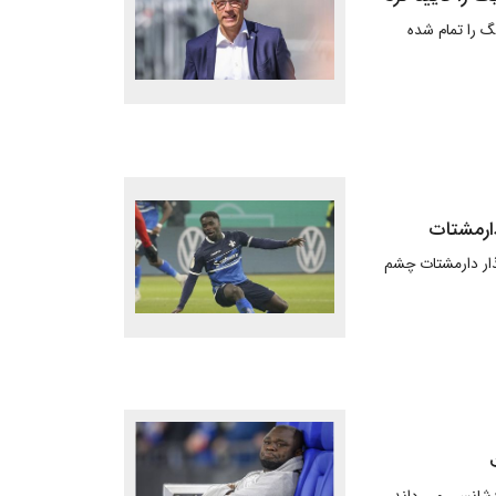
یگ را تمام شده
دارمشتات
ذار دارمشتات چشم