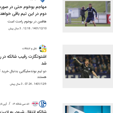
مهاجم بوخوم حتی در صورت
دوم در این تیم باقی خواهد 
هافمن در بوخوم راحت است
1401/12/10 ، 12:18 ، 3 سال پیش
نقل و انتقالات
اشتوتگارت رقیب شالکه در ر
شد
دو تیم بوندسلیگایی بدنبال خرید کا
هستند
1401/12/9 ، 07:24 ، 3 سال پیش
/
اف سی شالکه ۰۴
آربی ل
شالکه انتقال شرودر به لایپزی