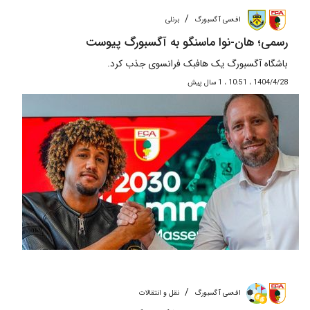
/
اف‌سی آگسبورگ
برنلی
رسمی؛ هان-نوا ماسنگو به آگسبورگ پیوست
باشگاه آگسبورگ یک هافبک فرانسوی جذب کرد.
1404/4/28 ، 10:51 ، 1 سال پیش
/
اف‌سی آگسبورگ
نقل و انتقالات