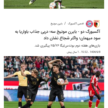
/
اف‌سی آگسبورگ
بایرن‌ مونیخ
آگسبورگ دو - بایرن مونیخ سه؛ دربی جذاب باواریا به
سود میهمان؛ واگنر شجاع نشان داد
بازی‌های هفته دوم بوندس‌لیگا ۲۵/۲۶ پیگیری شد.
1404/6/8 ، 15:52 ، 1 سال پیش