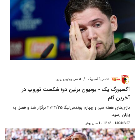
/
اف‌سی آگسبورگ
اف‌سی یونیون برلین
آگسبورگ یک - یونیون برلین دو؛ شکست توروپ در
آخرین گام
بازی‌های هفته سی و چهارم بوندس‌لیگا ۲۰۲۴/۲۵ برگزار شد و فصل به
پایان رسید.
1404/2/27 ، 12:43 ، 1 سال پیش