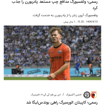
رسمی؛ ولفسبورگ مدافع چپ مستعد پادربورن را جذب
کرد
ولفسبورگ آرون زنتر را از پادربورن به خدمت گرفت.
1404/4/10 ، 15:20 ، 1 سال پیش
/
اف‌سی آگسبورگ
اس پی فاو گی گی ۰۷ الفرسبرگ
رسمی؛ کاپیتان الورسبرگ راهی بوندس‌لیگا شد